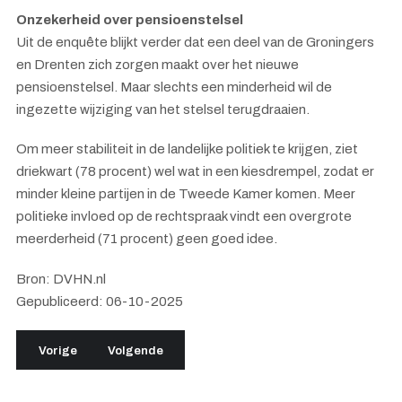
Onzekerheid over pensioenstelsel
Uit de enquête blijkt verder dat een deel van de Groningers
en Drenten zich zorgen maakt over het nieuwe
pensioenstelsel. Maar slechts een minderheid wil de
ingezette wijziging van het stelsel terugdraaien.
Om meer stabiliteit in de landelijke politiek te krijgen, ziet
driekwart (78 procent) wel wat in een kiesdrempel, zodat er
minder kleine partijen in de Tweede Kamer komen. Meer
politieke invloed op de rechtspraak vindt een overgrote
meerderheid (71 procent) geen goed idee.
Bron: DVHN.nl
Gepubliceerd: 06-10-2025
Vorig artikel: Bijna helft van raadsleden ervaart bedreiging o
Volgende artikel: Noorden massaal aan het noodpak
Vorige
Volgende