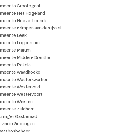
meente Grootegast
meente Het Hogeland
meente Heeze-Leende
meente Krimpen aan den Ijssel
meente Leek
meente Loppersum
meente Marum
meente Midden-Drenthe
meente Pekela
meente Waadhoeke
meente Westerkwartier
meente Westerveld
meente Westervoort
meente Winsum
meente Zuidhorn
oninger Gasberaad
ovincie Groningen
aatsbosbeheer