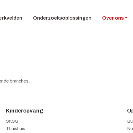
rkvelden
Onderzoeksoplossingen
Over ons
ende branches.
Kinderopvang
Op
SKSG
Bu
Thuishuis
No