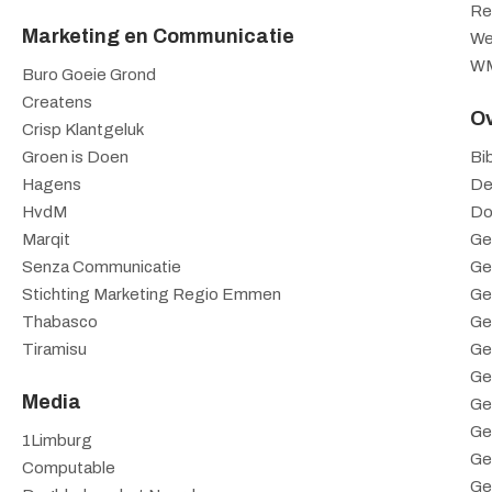
Re
Marketing en Communicatie
We
WM
Buro Goeie Grond
Createns
Ov
Crisp Klantgeluk
Groen is Doen
Bi
Hagens
De
HvdM
Do
Marqit
Ge
Senza Communicatie
Ge
Stichting Marketing Regio Emmen
Ge
Thabasco
Ge
Tiramisu
Ge
Ge
Media
Ge
Ge
1Limburg
Ge
Computable
Ge