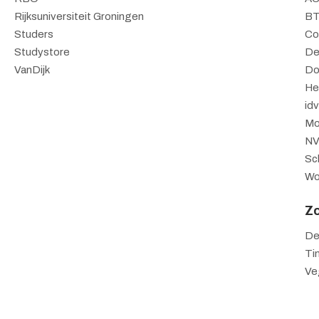
Rijksuniversiteit Groningen
BT
Studers
Co
Studystore
De
VanDijk
Do
He
id
Mo
N
Sch
Wo
Z
De
Ti
Ve