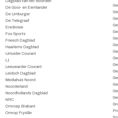
Dagblad van het Noorden
Ge
De Gooi- en Eemlander
Ge
De Limburger
Ge
De Telegraaf
Ge
Eredivisie
Ge
Fox Sports
Ge
Friesch Dagblad
Ge
Haarlems Dagblad
Ge
IJmuider Courant
Ge
L1
Ge
Leeuwarder Courant
Ge
Leidsch Dagblad
Ge
Mediahuis Noord
Ge
Noorderland
Ge
Noordhollands Dagblad
Ge
NRC
Gr
Omroep Brabant
Pr
Omrop Fryslân
St