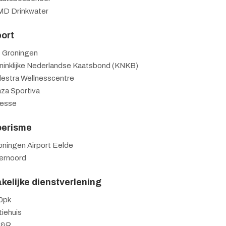
D Drinkwater
ort
 Groningen
ninklijke Nederlandse Kaatsbond (KNKB)
lestra Wellnesscentre
aza Sportiva
tesse
oerisme
oningen Airport Eelde
ternoord
kelijke dienstverlening
0pk
tiehuis
C&R