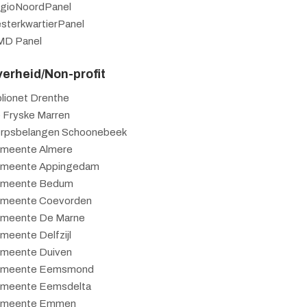
gioNoordPanel
sterkwartierPanel
D Panel
erheid/Non-profit
blionet Drenthe
 Fryske Marren
rpsbelangen Schoonebeek
meente Almere
meente Appingedam
meente Bedum
meente Coevorden
meente De Marne
meente Delfzijl
meente Duiven
meente Eemsmond
meente Eemsdelta
meente Emmen