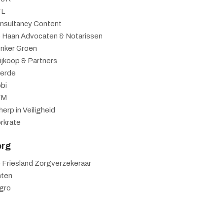
L
nsultancy Content
 Haan Advocaten & Notarissen
nker Groen
ijkoop & Partners
verde
bi
VM
erp in Veiligheid
rkrate
org
 Friesland Zorgverzekeraar
nten
gro