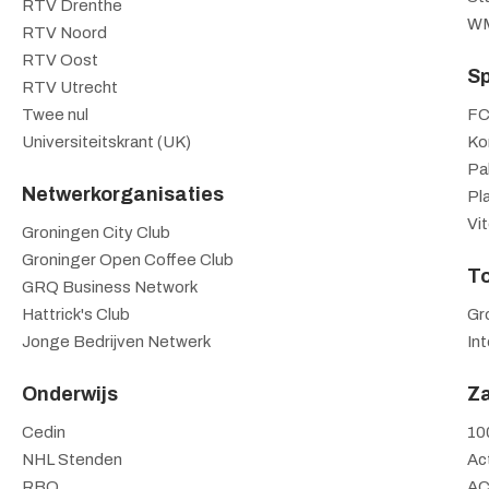
RTV Drenthe
WM
RTV Noord
RTV Oost
Sp
RTV Utrecht
Twee nul
FC
Universiteitskrant (UK)
Ko
Pa
Netwerkorganisaties
Pl
Vi
Groningen City Club
Groninger Open Coffee Club
T
GRQ Business Network
Hattrick's Club
Gr
Jonge Bedrijven Netwerk
In
Onderwijs
Za
Cedin
10
NHL Stenden
Ac
RBO
A