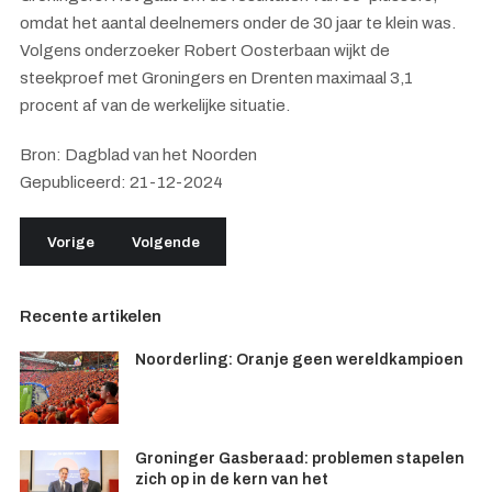
omdat het aantal deelnemers onder de 30 jaar te klein was.
Volgens onderzoeker Robert Oosterbaan wijkt de
steekproef met Groningers en Drenten maximaal 3,1
procent af van de werkelijke situatie.
Bron: Dagblad van het Noorden
Gepubliceerd: 21-12-2024
Vorig artikel: Meerderheid inwoners Drenthe, Groningen en Fri
Volgende artikel: Het pessimisme is verdwenen: 
Vorige
Volgende
Recente artikelen
Noorderling: Oranje geen wereldkampioen
Groninger Gasberaad: problemen stapelen
zich op in de kern van het