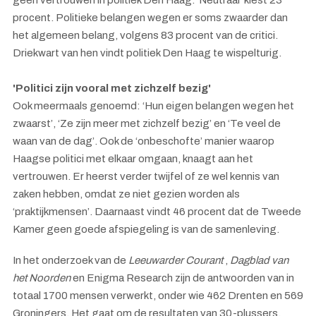
procent. Politieke belangen wegen er soms zwaarder dan
het algemeen belang, volgens 83 procent van de critici.
Driekwart van hen vindt politiek Den Haag te wispelturig.
'Politici zijn vooral met zichzelf bezig'
Ook meermaals genoemd: ‘Hun eigen belangen wegen het
zwaarst’, ‘Ze zijn meer met zichzelf bezig’ en ‘Te veel de
waan van de dag’. Ook de ‘onbeschofte’ manier waarop
Haagse politici met elkaar omgaan, knaagt aan het
vertrouwen. Er heerst verder twijfel of ze wel kennis van
zaken hebben, omdat ze niet gezien worden als
‘praktijkmensen’. Daarnaast vindt 46 procent dat de Tweede
Kamer geen goede afspiegeling is van de samenleving.
In het onderzoek van de
Leeuwarder Courant
,
Dagblad van
het Noorden
en Enigma Research zijn de antwoorden van in
totaal 1700 mensen verwerkt, onder wie 462 Drenten en 569
Groningers. Het gaat om de resultaten van 30-plussers,